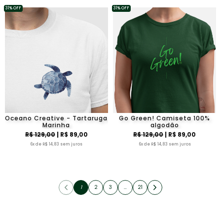
31% OFF
31% OFF
Oceano Creative - Tartaruga
Go Green! Camiseta 100%
Marinha
algodão
R$ 129,00
| R$ 89,00
R$ 129,00
| R$ 89,00
6x de R$ 14,83 sem juros
6x de R$ 14,83 sem juros
1
2
3
…
21