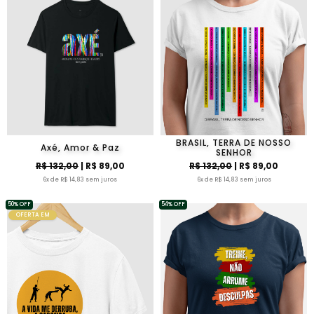
BRASIL, TERRA DE NOSSO
Axé, Amor & Paz
SENHOR
R$ 132,00
| R$ 89,00
R$ 132,00
| R$ 89,00
6x de R$ 14,83 sem juros
6x de R$ 14,83 sem juros
50% OFF
54% OFF
OFERTA EM