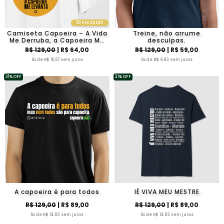
50 UNIDADES
Camiseta Capoeira – A Vida
Treine, não arrume
Me Derruba, a Capoeira Me
desculpas.
Levanta
R$ 129,00
| R$ 64,00
R$ 129,00
| R$ 59,00
6x de R$ 10,67 sem juros
6x de R$ 9,83 sem juros
31% OFF
31% OFF
A capoeira é para todos
IÊ VIVA MEU MESTRE
R$ 129,00
| R$ 89,00
R$ 129,00
| R$ 89,00
6x de R$ 14,83 sem juros
6x de R$ 14,83 sem juros