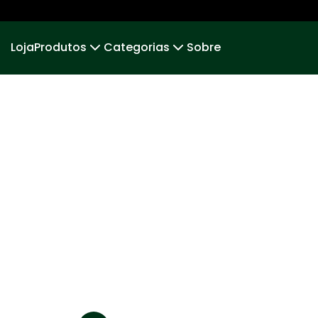
Loja
Produtos
Categorias
Sobre
Camiseta
BRASIL
Camiseta Infantil
Brasi
Cropped
BAHIA
Cropped Moletom
VERDE
Suéter Moletom
Minimalista
Body Infantil
Car
Cerrado
Body 
OUTEIRO
VIVA A
VEGAN / VEGETARIAN
Esp
LGBTQIA+
Ajude 
Painho Herói
PONTA D