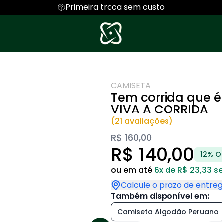
Primeira troca sem custo
lidades
Regata
Frutas do Brasil
Moletom
AMAZÔNIA
 BRASIL
Capoeira
Camiseta Algodão Peruano
Hoodie Moletom
Orixás
aíva
Camiseta Oversized
ACARAJÉ
Trancoso
CAMISETA
Infantil
Estado de Espirito
2026
Tem corrida que é
 CORRIDA
Infantil
Ervas do Brasi
VIVA A CORRIDA
ortes
Oceano
COLEÇÃO SÃO PA
(21 avaliações)
uma ONG
Dia dos Pais
Empresas Parcei
R$ 160,00
E ESTOQUE
R$ 140,00
12% O
ou em até
6x de R$ 23,33 s
Calcule o prazo de entre
Também disponível em:
Camiseta Algodão Peruano